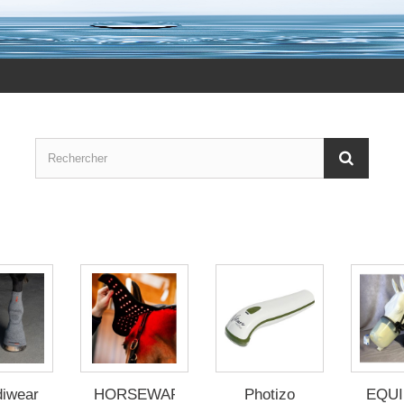
diwear
HORSEWARE
Photizo
EQU