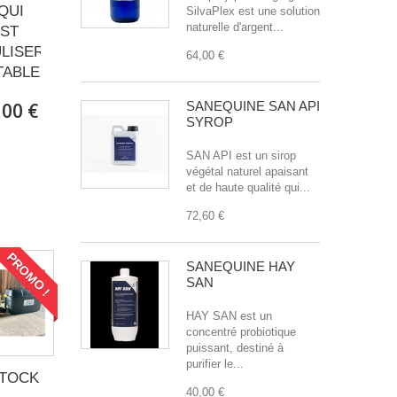
EQUI
SilvaPlex est une solution
naturelle d'argent...
IST
LISER
64,00 €
TABLE
,00 €
SANEQUINE SAN API
SYROP
SAN API est un sirop
végétal naturel apaisant
et de haute qualité qui...
72,60 €
PROMO !
SANEQUINE HAY
SAN
HAY SAN est un
concentré probiotique
puissant, destiné à
purifier le...
STOCK
40,00 €