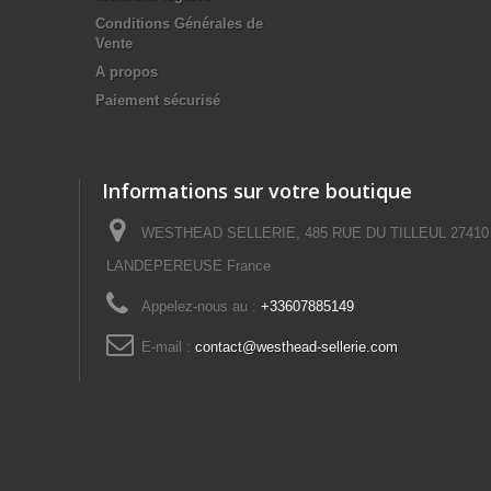
Conditions Générales de
Vente
A propos
Paiement sécurisé
Informations sur votre boutique
WESTHEAD SELLERIE, 485 RUE DU TILLEUL 27410
LANDEPEREUSE France
Appelez-nous au :
+33607885149
E-mail :
contact@westhead-sellerie.com