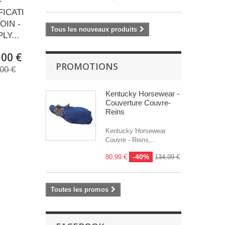
-
FICATEUR
OIN -
Tous les nouveaux produits
LY...
,00 €
PROMOTIONS
00 €
Kentucky Horsewear -
Couverture Couvre-
Reins
Kentucky Horsewear
Couvre - Reins,...
-40%
80,99 €
134,99 €
Toutes les promos