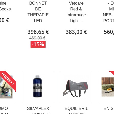
ine
BONNET
Vetcare
- 
Socks
DE
Red &
M
THERAPIE
Infrarouge
NEBU
00 €
LED
Light...
POR
398,65 €
383,00 €
560
469,00 €
-15%
PROMO !
OMO
SILVAPLEX
EQUILIBRIUM
EN 