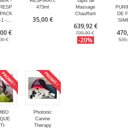
ER -
RESPIRATORY
Tapis de
RESP
473ml
Massage
PURI
 PACK
Chauffant
DE F
35,00 €
1 -...
SIMP
639,92 €
00 €
470
799,90 €
-20%
00 €
520,
PROMO !
PROMO !
MBO
Photonic
QUE
Canine
TI-
Therapy