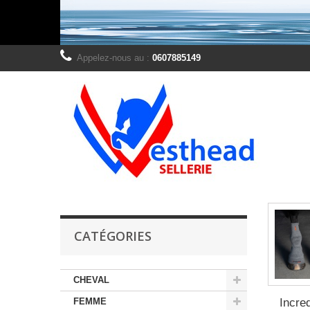
Appelez-nous au :
0607885149
CATÉGORIES
CHEVAL
FEMME
Incre