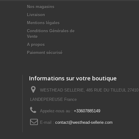
Nos magasins
Livraison
Mentions légales
Conditions Générales de
Vente
A propos
Paiement sécurisé
Informations sur votre boutique
WESTHEAD SELLERIE, 485 RUE DU TILLEUL 27410
LANDEPEREUSE France
Appelez-nous au :
+33607885149
E-mail :
contact@westhead-sellerie.com