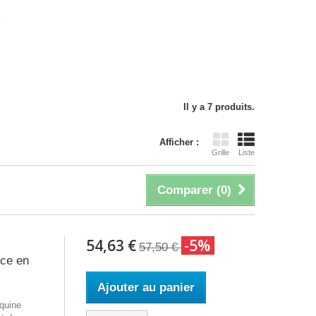
Il y a 7 produits.
Afficher :
Grille
Liste
Comparer (
0
)
54,63 €
-5%
57,50 €
ce en
Ajouter au panier
Equine