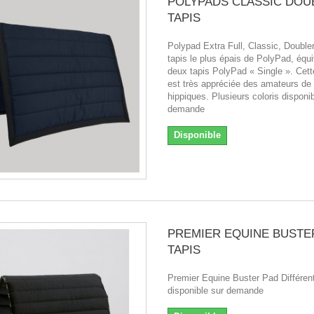
POLYPADS CLASSIC DOU
TAPIS
Polypad Extra Full, Classic, Doubler
tapis le plus épais de PolyPad, équi
deux tapis PolyPad « Single ». Cett
est très appréciée des amateurs de
hippiques. Plusieurs coloris disponi
demande
Disponible
PREMIER EQUINE BUSTE
TAPIS
Premier Equine Buster Pad Différent
disponible sur demande