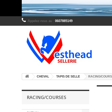
Appelez-nous au :
0607885149
CHEVAL
TAPIS DE SELLE
RACING/COUR
RACING/COURSES