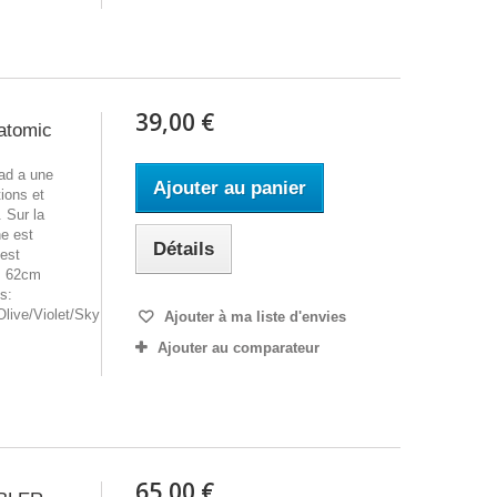
39,00 €
natomic
ad a une
Ajouter au panier
tions et
 Sur la
ne est
Détails
 est
t. 62cm
s:
live/Violet/Sky
Ajouter à ma liste d'envies
Ajouter au comparateur
65,00 €