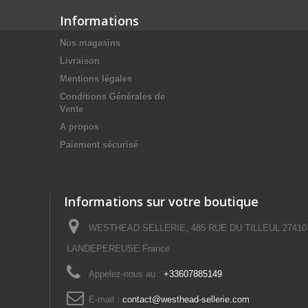
Informations
Nos magasins
Livraison
Mentions légales
Conditions Générales de
Vente
A propos
Paiement sécurisé
Informations sur votre boutique
WESTHEAD SELLERIE, 485 RUE DU TILLEUL 27410
LANDEPEREUSE France
Appelez-nous au :
+33607885149
E-mail :
contact@westhead-sellerie.com