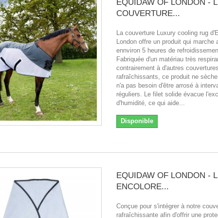
EQUIDAW OF LONDON - 
COUVERTURE...
La couverture Luxury cooling rug d'
London offre un produit qui marche
ennviron 5 heures de refroidissemen
Fabriquée d'un matériau très respira
contrairement à d'autres couverture
rafraîchissants, ce produit ne sèche
n'a pas besoin d'être arrosé à interv
réguliers. Le filet solide évacue l'ex
d'humidité, ce qui aide...
Disponible
EQUIDAW OF LONDON - 
ENCOLORE...
Conçue pour s'intégrer à notre couve
rafraîchissante afin d'offrir une prot