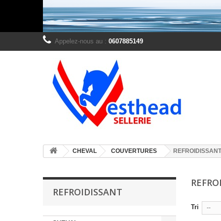
Appelez-nous au :
0607885149
CHEVAL
COUVERTURES
REFROIDISSAN
REFRO
REFROIDISSANT
Tri
--