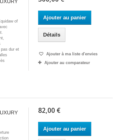
LUXURY
Ajouter au panier
Equidaw of
 avec
t.
Détails
nt,
s
 pas dur et
Ajouter à ma liste d'envies
alles
cès
Ajouter au comparateur
82,00 €
LUXURY
Ajouter au panier
rture
ection