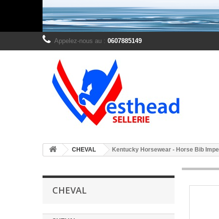
Appelez-nous au :
0607885149
CHEVAL
Kentucky Horsewear - Horse Bib Imp
CHEVAL