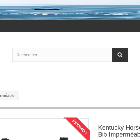
erméable
PROMO !
Kentucky Hors
Bib Imperméab