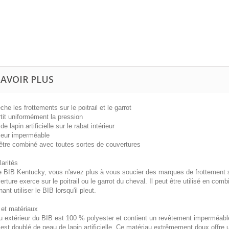
SAVOIR PLUS
he les frottements sur le poitrail et le garrot
tit uniformément la pression
de lapin artificielle sur le rabat intérieur
rieur imperméable
 être combiné avec toutes sortes de couvertures
larités
e BIB Kentucky, vous n'avez plus à vous soucier des marques de frottement su
erture exerce sur le poitrail ou le garrot du cheval. Il peut être utilisé en c
ant utiliser le BIB lorsqu'il pleut.
 et matériaux
u extérieur du BIB est 100 % polyester et contient un revêtement imperméable
est doublé de peau de lapin artificielle. Ce matériau extrêmement doux offre 