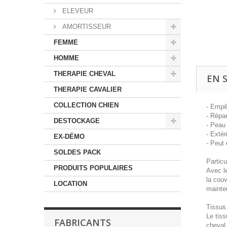
ELEVEUR
AMORTISSEUR
FEMME
HOMME
THERAPIE CHEVAL
EN 
THERAPIE CAVALIER
COLLECTION CHIEN
- Empêc
- Répar
DESTOCKAGE
- Peau 
- Exté
EX-DÉMO
- Peut
SOLDES PACK
Particu
PRODUITS POPULAIRES
Avec l
la couv
LOCATION
mainten
Tissus
Le tiss
FABRICANTS
cheval 