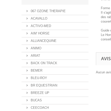
Forme e
067 OZONE THERAPIE
Il s'ag
des rab
ACAVALLO
couvert
ACTIVO-MED
Guide d
AIM' HORSE
Le Hor
conseil
ALLIANCEQUINE
ANIMO
ARIAT
AVIS
BACK ON TRACK
BEMER
Aucun avis
BLEU-ROY
BR EQUESTRIAN
BREEZE UP
BUCAS
CEECOACH