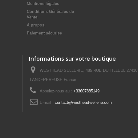
Mentions légales
Conditions Générales de
Vente
A propos
Paiement sécurisé
Informations sur votre boutique
WESTHEAD SELLERIE, 485 RUE DU TILLEUL 27410
LANDEPEREUSE France
Appelez-nous au :
+33607885149
E-mail :
contact@westhead-sellerie.com