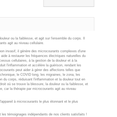
ouleur ou la faiblesse, et agit sur l'ensemble du corps. Il
ants agit au niveau cellulaire.
 non invasif, il génère des microcourants complexes d'une
 aide à restaurer les fréquences électriques naturelles du
ssus cellulaires, à la gestion de la douleur et à la
duit l'inflammation et accélère la guérison, rendant les
ocourants peut aider à gérer des affections telles que
ue chronique, le COVID long, les migraines, le zona, les
n du corps, réduisant l'inflammation et la douleur tout en
droit où se trouve la blessure, la douleur ou la faiblesse, et
ée, car la thérapie par microcourants agit au niveau
'appareil à microcourants le plus étonnant et le plus
 les témoignages indépendants de nos clients satisfaits !