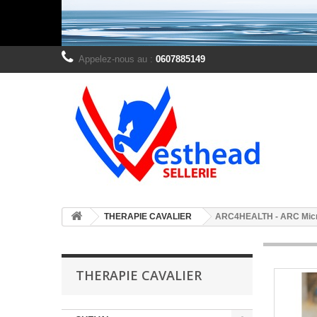
Appelez-nous au :
0607885149
THERAPIE CAVALIER
ARC4HEALTH - ARC Mic
THERAPIE CAVALIER