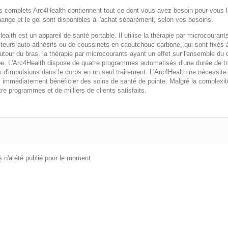
ts complets Arc4Health contiennent tout ce dont vous avez besoin pour vous 
ange et le gel sont disponibles à l'achat séparément, selon vos besoins.
ealth est un appareil de santé portable. Il utilise la thérapie par microcourant
eurs auto-adhésifs ou de coussinets en caoutchouc carbone, qui sont fixés à l
utour du bras, la thérapie par microcourants ayant un effet sur l'ensemble du 
e. L'Arc4Health dispose de quatre programmes automatisés d'une durée de troi
s d'impulsions dans le corps en un seul traitement. L'Arc4Health ne nécessite
immédiatement bénéficier des soins de santé de pointe. Malgré la complexité d
re programmes et de milliers de clients satisfaits.
 n'a été publié pour le moment.