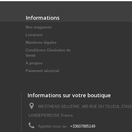
Informations
Nos magasins
Livraison
Mentions légales
Conditions Générales de
Vente
A propos
Paiement sécurisé
Informations sur votre boutique
WESTHEAD SELLERIE, 485 RUE DU TILLEUL 27410
LANDEPEREUSE France
Appelez-nous au :
+33607885149