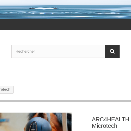
rotech
ARC4HEALTH 
Microtech