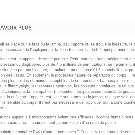
SAVOIR PLUS
eil se place sur le bras ou la jambe, peu importe où se trouve la blessure, la d
as nécessaire de l'appliquer sur la zone touchée, car la thérapie par microcour
ealth est un appareil de santé portable. Petit, portable, sans médicament et
pression du doigt. Avec plus de 4,6 millions de permutations par traitement, il
erturbées par une blessure, stimulant la production d'ATP essentielle aux proce
ion des tissus. En soutenant le processus naturel de réparation du corps, il ré
ions plus solides et moins susceptibles de se reproduire. La thérapie par micr
ite, la fibromyalgie, les blessures sportives, les douleurs chroniques, la fatig
 diabétiques et la neuropathie. Elle soutient les processus naturels de guériso
ant la guérison. L'appareil est placé sur le bras ou la jambe, quel que soit l'en
r l'ensemble du corps. Il n'est pas nécessaire de l'appliquer sur la zone touch
re.
e nos appareils à microcourants soient très efficaces, le corps humain reste l
xe jamais créé. Il a simplement parfois besoin d'un coup de pouce.
ouhaitez connaître l'avis d'autres personnes ? Consultez nos études de cas et