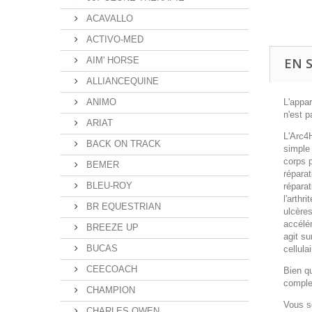
ACAVALLO
ACTIVO-MED
EN 
AIM' HORSE
ALLIANCEQUINE
L'appar
ANIMO
n'est p
ARIAT
L'Arc4H
BACK ON TRACK
simple 
corps p
BEMER
réparat
BLEU-ROY
réparat
l'arthr
BR EQUESTRIAN
ulcères
accélér
BREEZE UP
agit su
BUCAS
cellulai
CEECOACH
Bien qu
comple
CHAMPION
Vous s
CHARLES OWEN