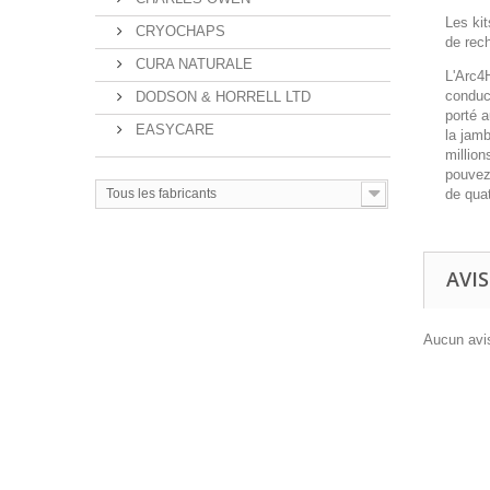
Les ki
CRYOCHAPS
de rech
CURA NATURALE
L'Arc4H
conduct
DODSON & HORRELL LTD
porté a
EASYCARE
la jamb
million
pouvez 
de quat
Tous les fabricants
AVIS
Aucun avis