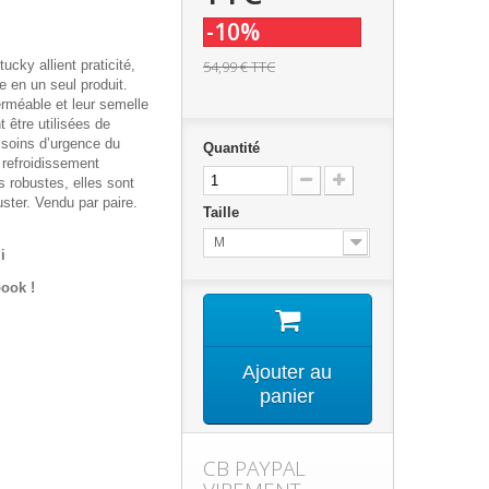
-10%
ucky allient praticité,
54,99 €
TTC
e en un seul produit.
erméable et leur semelle
t être utilisées de
 soins d’urgence du
Quantité
 refroidissement
s robustes, elles sont
juster. Vendu par paire.
Taille
M
i
ook !
Ajouter au
panier
CB PAYPAL