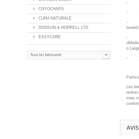
-
CRYOCHAPS
-
CURA NATURALE
-
boulet)
DODSON & HORRELL LTD
EASYCARE
-
oMediu
o Large
Tous les fabricants
-
Particu
Les bot
renforc
mais ro
confort
AVIS