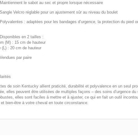
Maintiennent le sabot
au sec et propre
lorsque nécessaire
Sangle
Velcro réglable
pour un ajustement sûr au niveau du boulet
Polyvalentes
: adaptées pour les bandages d’urgence, la protection du pied o
Disponibles en
2 tailles
:
m (M) : 15 cm de hauteur
 (L) : 20 cm de hauteur
Vendues par
paire
larités
tes de soin Kentucky allient praticité, durabilité et polyvalence en un seul pr
ée, elles peuvent être utilisées de multiples façons – des soins d’urgence du
bustes, elles sont faciles à mettre et à ajuster, ce qui en fait un outil incont
 et bien-être à votre cheval en toute circonstance.