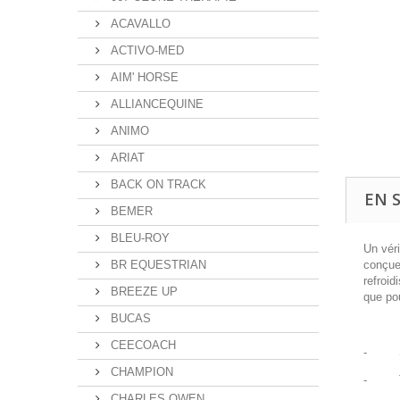
ACAVALLO
ACTIVO-MED
AIM' HORSE
ALLIANCEQUINE
ANIMO
ARIAT
BACK ON TRACK
EN 
BEMER
BLEU-ROY
Un vér
conçues
BR EQUESTRIAN
refroid
BREEZE UP
que pou
BUCAS
CEECOACH
-
CHAMPION
-
CHARLES OWEN